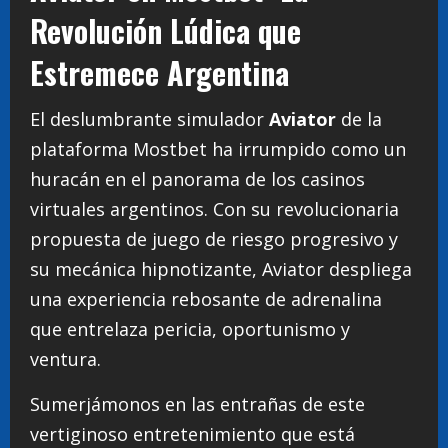
Revolución Lúdica que
Estremece Argentina
El deslumbrante simulador
Aviator
de la
plataforma Mostbet ha irrumpido como un
huracán en el panorama de los casinos
virtuales argentinos. Con su revolucionaria
propuesta de juego de riesgo progresivo y
su mecánica hipnotizante, Aviator despliega
una experiencia rebosante de adrenalina
que entrelaza pericia, oportunismo y
ventura.
Sumerjámonos en las entrañas de este
vertiginoso entretenimiento que está