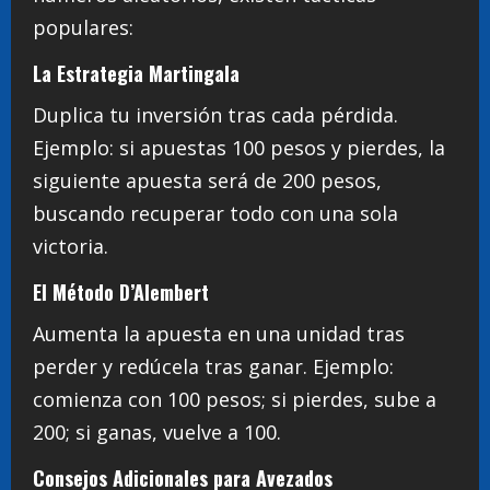
populares:
La Estrategia Martingala
Duplica tu inversión tras cada pérdida.
Ejemplo: si apuestas 100 pesos y pierdes, la
siguiente apuesta será de 200 pesos,
buscando recuperar todo con una sola
victoria.
El Método D’Alembert
Aumenta la apuesta en una unidad tras
perder y redúcela tras ganar. Ejemplo:
comienza con 100 pesos; si pierdes, sube a
200; si ganas, vuelve a 100.
Consejos Adicionales para Avezados