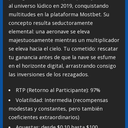
al universo lúdico en 2019, conquistando
multitudes en la plataforma Mostbet. Su
concepto resulta seductoramente
elemental: una aeronave se eleva
majestuosamente mientras un multiplicador
se eleva hacia el cielo. Tu cometido: rescatar
tu ganancia antes de que la nave se esfume
en el horizonte digital, arrastrando consigo
las inversiones de los rezagados.
RTP (Retorno al Participante): 97%
Volatilidad: Intermedia (recompensas
modestas y constantes, pero también
coeficientes extraordinarios)
Apuestas: desde $0.10 hasta $100