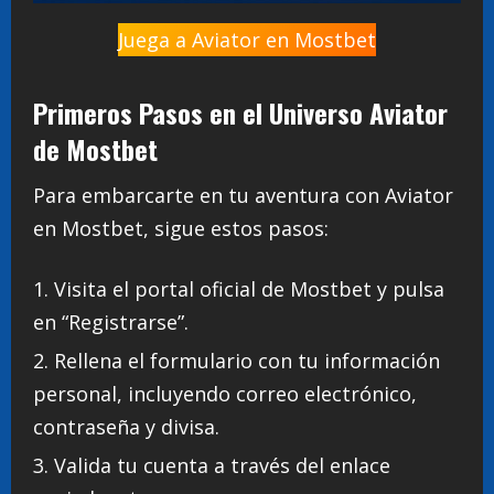
Juega a Aviator en Mostbet
Primeros Pasos en el Universo Aviator
de Mostbet
Para embarcarte en tu aventura con Aviator
en Mostbet, sigue estos pasos:
Visita el portal oficial de Mostbet y pulsa
en “Registrarse”.
Rellena el formulario con tu información
personal, incluyendo correo electrónico,
contraseña y divisa.
Valida tu cuenta a través del enlace