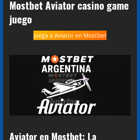
Mostbet Aviator casino game
juego
Juega a Aviator en Mostbet
Aviator en Mostbet: La